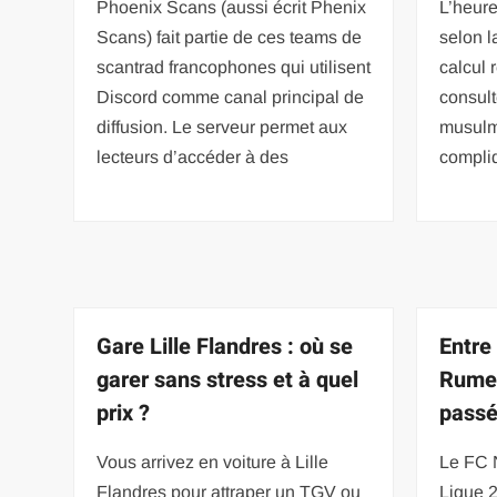
Phoenix Scans (aussi écrit Phenix
L’heure
Scans) fait partie de ces teams de
selon l
scantrad francophones qui utilisent
calcul 
Discord comme canal principal de
consult
diffusion. Le serveur permet aux
musulma
lecteurs d’accéder à des
compliq
Gare Lille Flandres : où se
Entre 
garer sans stress et à quel
Rumeu
prix ?
passé
Vous arrivez en voiture à Lille
Le FC 
Flandres pour attraper un TGV ou
Ligue 