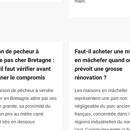
main.
n de pecheur à
Faut-il acheter une 
e pas cher Bretagne :
en mâchefer quand o
il faut vérifier avant
prévoit une grosse
gner le compromis
rénovation ?
ison de pêcheur à vendre
Les maisons en mâchefer
r en Bretagne attire par ses
représentent une part non
 granite, sa proximité du
négligeable du parc ancie
 un prix au mètre carré
français, concentrée dans 
t très en dessous
régions industrielles du no
l’est. Construites entre la f