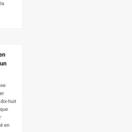
 la
 en
 un
uxe
er
dix-huit
 que
r
lé en