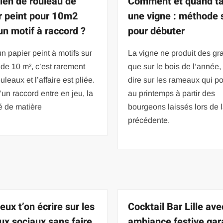
en de rouleau de
Comment et quand tai
r peint pour 10m2
une vigne : méthode 
un motif à raccord ?
pour débuter
n papier peint à motifs sur
La vigne ne produit des g
de 10 m², c’est rarement
que sur le bois de l’année, 
uleaux et l’affaire est pliée.
dire sur les rameaux qui p
un raccord entre en jeu, la
au printemps à partir des
é de matière
bourgeons laissés lors de la
précédente.
eux t’on écrire sur les
Cocktail Bar Lille avec
ux sociaux sans faire
ambiance festive gar