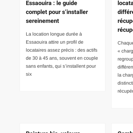
Essaouira : le guide
locat
complet pour s’installer
diffé
sereinement
récup
récup
La location longue durée à
Essaouira attire un profil de
Chaque
locataires assez précis : des actifs
« charg
de 30 à 45 ans, souvent en couple
regrou
sans enfants, qui s’installent pour
différe
six
la char
distinc
récupér