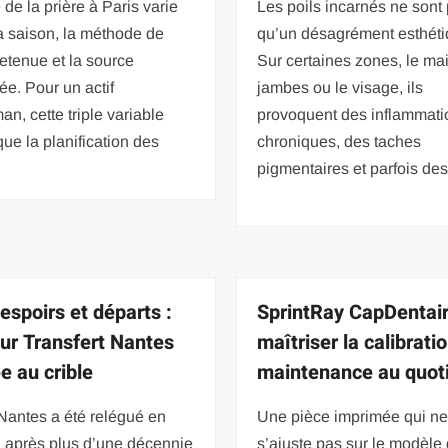
 de la prière à Paris varie
Les poils incarnés ne sont
a saison, la méthode de
qu’un désagrément esthéti
retenue et la source
Sur certaines zones, le mail
ée. Pour un actif
jambes ou le visage, ils
n, cette triple variable
provoquent des inflammati
ue la planification des
chroniques, des taches
pigmentaires et parfois de
espoirs et départs :
SprintRay CapDentair
r Transfert Nantes
maîtriser la calibratio
e au crible
maintenance au quot
Nantes a été relégué en
Une pièce imprimée qui n
2 après plus d’une décennie
s’ajuste pas sur le modèle