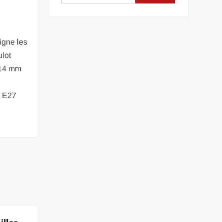
signe les
lot
 14 mm
d E27