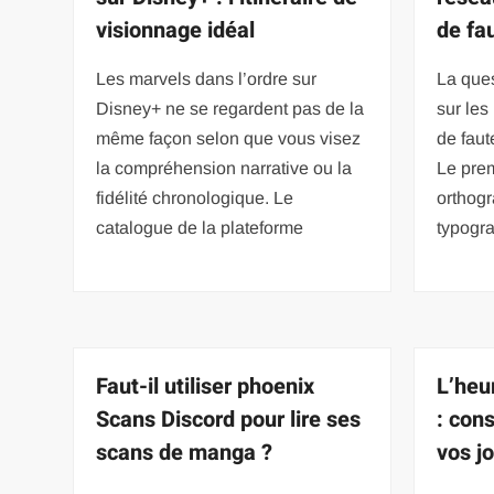
visionnage idéal
de fa
Les marvels dans l’ordre sur
La ques
Disney+ ne se regardent pas de la
sur les
même façon selon que vous visez
de faut
la compréhension narrative ou la
Le prem
fidélité chronologique. Le
orthog
catalogue de la plateforme
typogr
Faut-il utiliser phoenix
L’heur
Scans Discord pour lire ses
: con
scans de manga ?
vos j