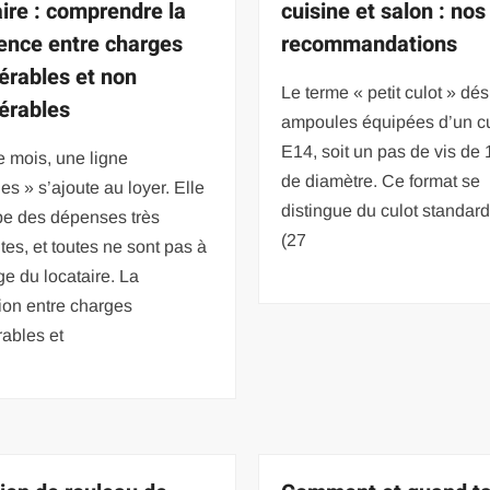
aire : comprendre la
cuisine et salon : nos
rence entre charges
recommandations
érables et non
Le terme « petit culot » dé
érables
ampoules équipées d’un cu
E14, soit un pas de vis de
 mois, une ligne
de diamètre. Ce format se
es » s’ajoute au loyer. Elle
distingue du culot standar
pe des dépenses très
(27
ntes, et toutes ne sont pas à
ge du locataire. La
tion entre charges
ables et