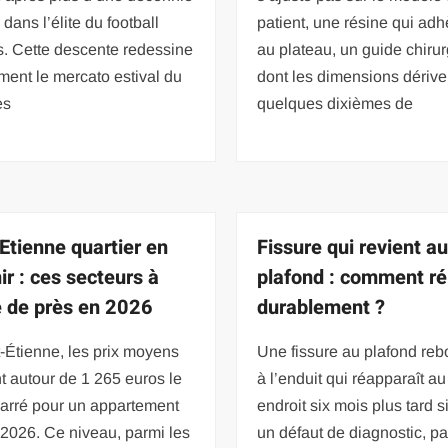
dans l’élite du football
patient, une résine qui ad
s. Cette descente redessine
au plateau, un guide chirur
ment le mercato estival du
dont les dimensions dérive
es
quelques dixièmes de
 Etienne quartier en
Fissure qui revient a
ir : ces secteurs à
plafond : comment ré
e de près en 2026
durablement ?
-Étienne, les prix moyens
Une fissure au plafond re
t autour de 1 265 euros le
à l’enduit qui réapparaît 
carré pour un appartement
endroit six mois plus tard 
2026. Ce niveau, parmi les
un défaut de diagnostic, p