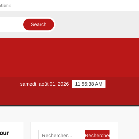
Peinture bio, velours, lessivable : bien choisir sa couleur cham
samedi, août 01, 2026
11:56:39 AM
pour
Rechercher :