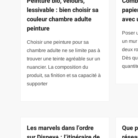
Peinture bio, velours,
Combi
lessivable : bien choisir sa
papie
couleur chambre adulte
avec 
peinture
Poser u
un mur 
Choisir une peinture pour sa
deux ro
chambre adulte ne se limite pas à
Dès qu’
trouver une teinte agréable sur un
quantit
nuancier. La composition du
produit, sa finition et sa capacité à
supporter
Les marvels dans l’ordre
Que p
sur Disney+ : l’itinéraire de
résea