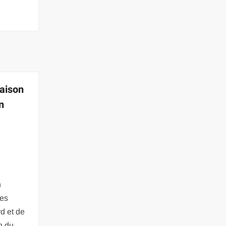
maison
n
n
les
rd et de
in du