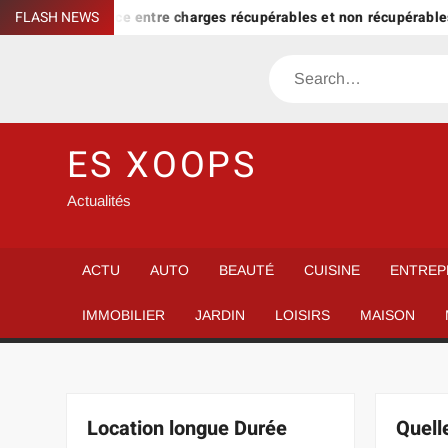
Skip
la différence entre charges récupérables et non récupérables
FLASH NEWS
to
content
Search
ES XOOPS
Actualités
ACTU
AUTO
BEAUTÉ
CUISINE
ENTREP
IMMOBILIER
JARDIN
LOISIRS
MAISON
Location longue Durée
Quell