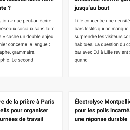
ute ?
jusqu’au bout
tion « que peut-on écrire
Lille concentre une densit
 réseaux sociaux sans faire
bars festifs qui ne manque
e » cache un double enjeu.
surprendre les visiteurs c
ier concerne la langue :
habitués. La question du co
raphe, grammaire,
bar avec DJ à Lille revient
aphie. Le second
quand
e de la prière à Paris
Électrolyse Montpelli
seils pour organiser
pour les poils incarné
ournées de travail
une réponse durable