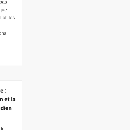
 pas
que.
lot, les
ons
s
e :
n et la
idien
e
 du