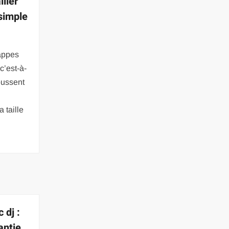
ller
simple
rappes
c’est-à-
oussent
 taille
 dj :
antie