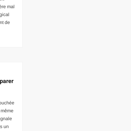
hère mal
gical
nt de
u
parer
bouchée
au même
signale
as un