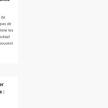
é de
 pas de
omme les
cktail
 souvent
er
s :